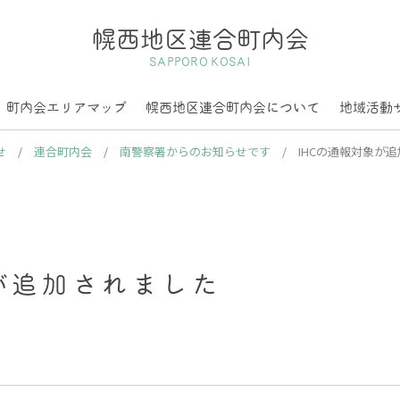
幌西地区連合町内会
SAPPORO KOSAI
町内会エリアマップ
幌西地区連合町内会について
地域活動
せ
/
連合町内会
/
南警察署からのお知らせです
/
IHCの通報対象が
が追加されました