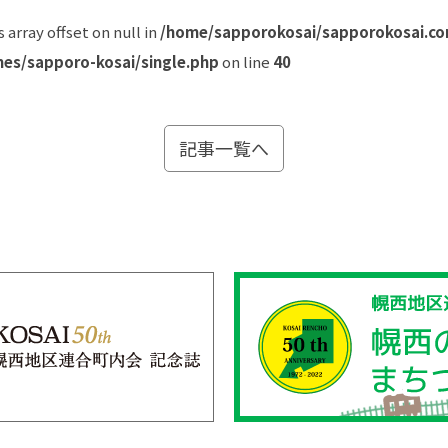
s array offset on null in
/home/sapporokosai/sapporokosai.co
es/sapporo-kosai/single.php
on line
40
記事一覧へ