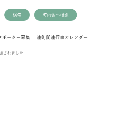
検索
町内会へ相談
サポーター募集
連町関連行事カレンダー
追加されました