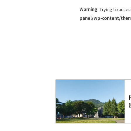
Warning
: Trying to acces
panel/wp-content/them