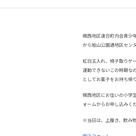
幌西地区連合町内会青少年部
から旭山公園通地区セン
紅白玉入れ、椅子取りゲ
運動できないこの時期な
としてお菓子をお持ち帰
幌西地区にお住いの小学生
ォームからお申し込みく
※当日は、上履き、飲み
申込フォーム