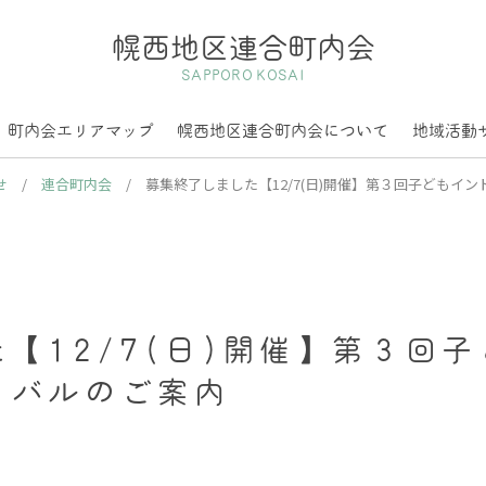
幌西地区連合町内会
SAPPORO KOSAI
町内会エリアマップ
幌西地区連合町内会について
地域活動
せ
/
連合町内会
/
募集終了しました【12/7(日)開催】第３回子どもイ
【12/7(日)開催】第３回
ィバルのご案内