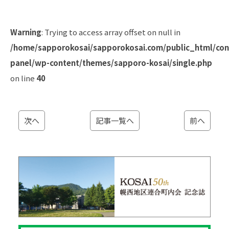
Warning
: Trying to access array offset on null in
/home/sapporokosai/sapporokosai.com/public_html/con
panel/wp-content/themes/sapporo-kosai/single.php
on line
40
次へ
記事一覧へ
前へ