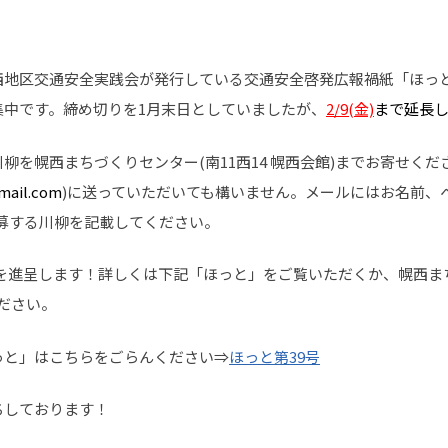
地区交通安全実践会が発行している交通安全啓発広報禍紙「ほっと」第
集中です。締め切りを1月末日としていましたが、
2/9(金)
まで延長
柳を幌西まちづくりセンター(南11西14 幌西会館)までお寄せく
mail.com
)に送っていただいても構いません。メールにはお名前、
募する川柳を記載してください。
を進呈します！詳しくは下記「ほっと」をご覧いただくか、幌西ま
ください。
っと」はこちらをごらんください⇒
ほっと第39号
ちしております！