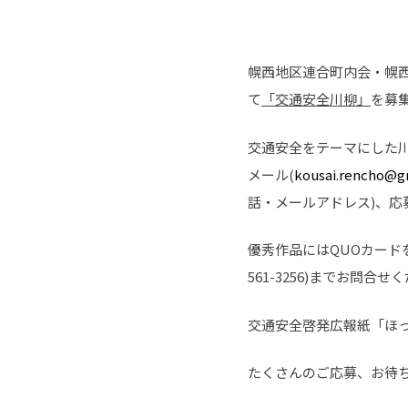
幌西地区連合町内会・幌西
て
「交通安全川柳」
を募
交通安全をテーマにした川
メール(
kousai.rencho@g
話・メールアドレス)、応
優秀作品にはQUOカード
561-3256)までお問合せ
交通安全啓発広報紙「ほ
たくさんのご応募、お待