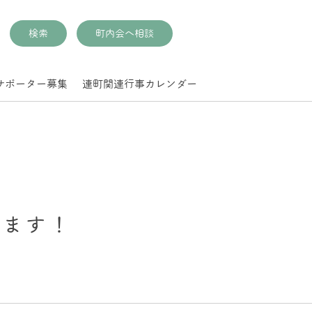
検索
町内会へ相談
サポーター募集
連町関連行事カレンダー
います！