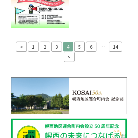
投稿ナビゲーション
<
1
2
3
4
5
6
…
14
>