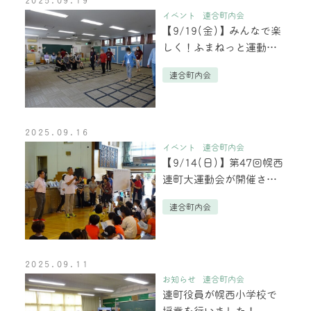
2025.09.19
イベント
連合町内会
【9/19(金)】みんなで楽
しく！ふまねっと運動＆
カフェを実施しました
連合町内会
2025.09.16
イベント
連合町内会
【9/14(日)】第47回幌西
連町大運動会が開催され
ました！
連合町内会
2025.09.11
お知らせ
連合町内会
連町役員が幌西小学校で