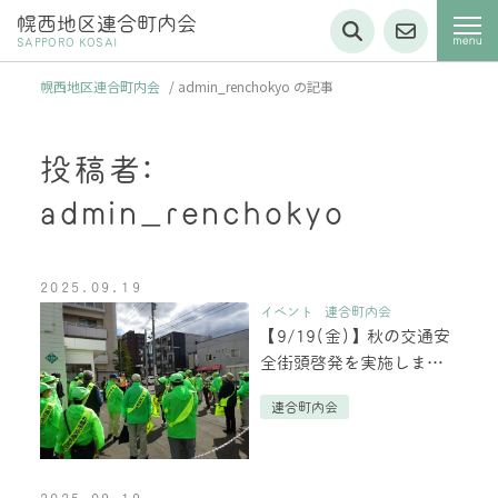
幌西地区連合町内会
SAPPORO KOSAI
幌西地区連合町内会
/
admin_renchokyo の記事
投稿者:
admin_renchokyo
2025.09.19
イベント
連合町内会
【9/19(金)】秋の交通安
全街頭啓発を実施しまし
た
連合町内会