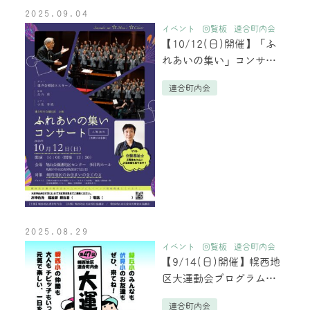
2025.09.04
イベント
回覧板
連合町内会
【10/12(日)開催】「ふ
れあいの集い」コンサー
トのご案内
連合町内会
2025.08.29
イベント
回覧板
連合町内会
【9/14(日)開催】幌西地
区大運動会プログラムが
出来上がりました！
連合町内会