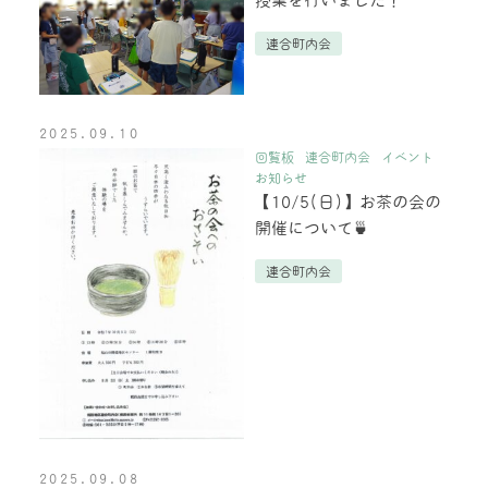
授業を行いました！
連合町内会
2025.09.10
回覧板
連合町内会
イベント
お知らせ
【10/5(日)】お茶の会の
開催について🍵
連合町内会
2025.09.08