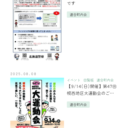
です
連合町内会
2025.08.08
イベント
回覧板
連合町内会
【9/14(日)開催】第47回
幌西地区大運動会のご案
内
連合町内会