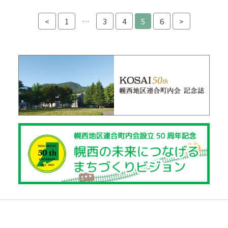
投稿ナビゲーション
<
1
…
3
4
5
6
>