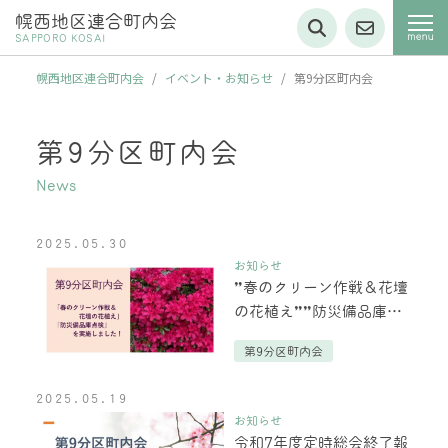
幌西地区連合町内会
SAPPORO KOSAI
幌西地区連合町内会
/
イベント・お知らせ
/
第9分区町内会
第9分区町内会
News
2025.05.30
お知らせ
”春のクリーン作戦＆花壇
の花植え””防災備品庫点
検説明会”を実施しました
第9分区町内会
2025.05.19
お知らせ
令和7年度定時総会終了報