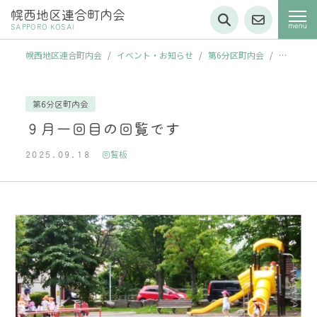
幌西地区連合町内会
SAPPORO KOSAI
幌西地区連合町内会
/
イベント・お知らせ
/
第6分区町内会
/
９
月一回目の回覧です
第6分区町内会
９月一回目の回覧です
2025.09.18
回覧板