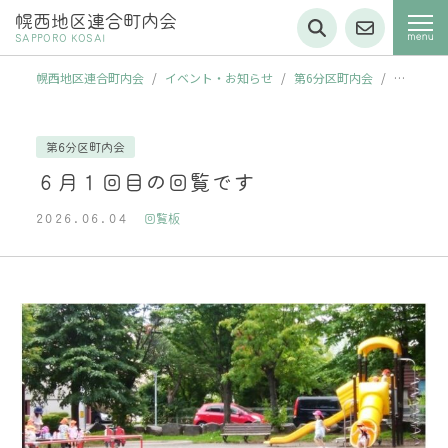
幌西地区連合町内会
SAPPORO KOSAI
幌西地区連合町内会
/
イベント・お知らせ
/
第6分区町内会
/
６
月１回目の回覧です
第6分区町内会
６月１回目の回覧です
2026.06.04
回覧板