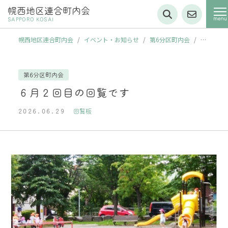
幌西地区連合町内会
SAPPORO KOSAI
幌西地区連合町内会
/
イベント・お知らせ
/
第6分区町内会
/
６
月２回目の回覧です
第6分区町内会
６月２回目の回覧です
2026.06.29
回覧板