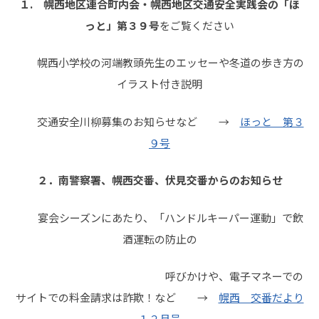
１. 幌西地区連合町内会・幌西地区交通安全実践会の「ほ
っと」第３９号
をご覧ください
幌西小学校の河端教頭先生のエッセーや冬道の歩き方の
イラスト付き説明
交通安全川柳募集のお知らせなど →
ほっと 第３
９号
２．南警察署、幌西交番、伏見交番からのお知らせ
宴会シーズンにあたり、「ハンドルキーパー運動」で飲
酒運転の防止の
呼びかけや、電子マネーでの
サイトでの料金請求は詐欺！など →
幌西 交番だより
１２月号