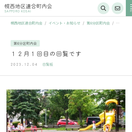
幌西地区連合町内会
SAPPORO KOSAI
幌西地区連合町内会
/
イベント・お知らせ
/
第6分区町内会
/
１
２月１回目の回覧です
第6分区町内会
１２月１回目の回覧です
2023.12.04
回覧板