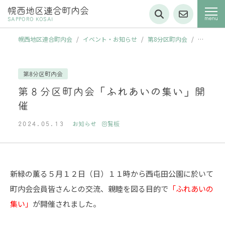
幌西地区連合町内会
SAPPORO KOSAI
幌西地区連合町内会
/
イベント・お知らせ
/
第8分区町内会
/
第
８分区町内会「ふれあいの集い」開催
第8分区町内会
第８分区町内会「ふれあいの集い」開
催
2024.05.13
お知らせ
回覧板
新緑の薫る５月１２日（日）１１時から西屯田公園に於いて
町内会会員皆さんとの交流、親睦を図る目的で
「ふれあいの
集い」
が開催されました。