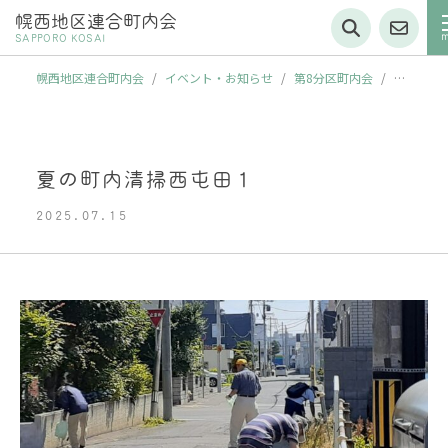
幌西地区連合町内会
SAPPORO KOSAI
幌西地区連合町内会
/
イベント・お知らせ
/
第8分区町内会
/
夏
の町内清掃運動を実施！
/
夏の町内清掃西屯田１
夏の町内清掃西屯田１
2025.07.15