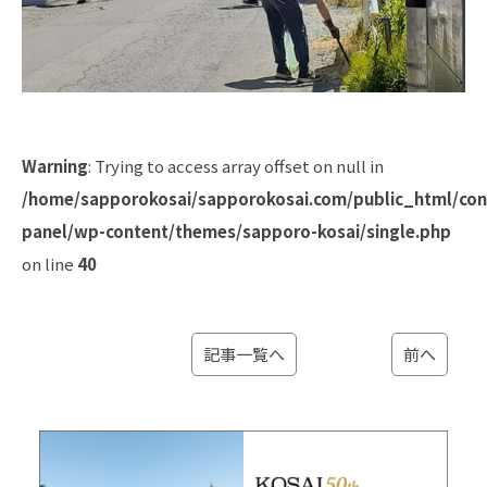
Warning
: Trying to access array offset on null in
/home/sapporokosai/sapporokosai.com/public_html/con
panel/wp-content/themes/sapporo-kosai/single.php
on line
40
記事一覧へ
前へ