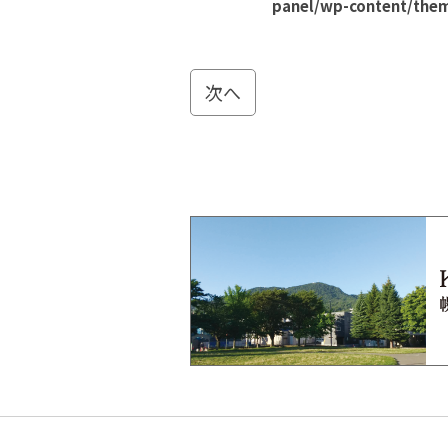
panel/wp-content/them
次へ