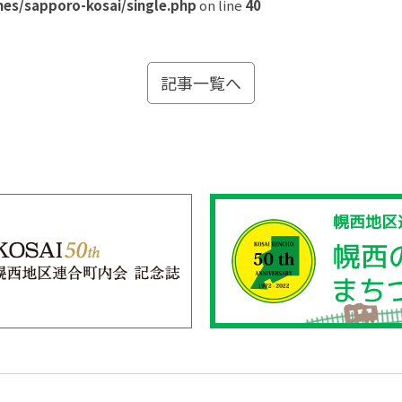
es/sapporo-kosai/single.php
on line
40
記事一覧へ