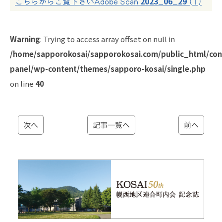
2023_06_29
こちらからご覧下さいAdobe Scan
(1)
Warning
: Trying to access array offset on null in
/home/sapporokosai/sapporokosai.com/public_html/con
panel/wp-content/themes/sapporo-kosai/single.php
on line
40
次へ
記事一覧へ
前へ