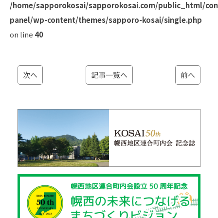
/home/sapporokosai/sapporokosai.com/public_html/con
panel/wp-content/themes/sapporo-kosai/single.php
on line
40
次へ
記事一覧へ
前へ