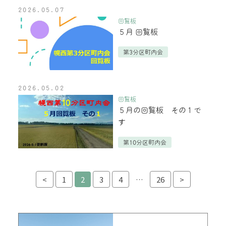
2026.05.07
回覧板
５月 回覧板
第3分区町内会
2026.05.02
回覧板
５月の回覧板 その１で
す
第10分区町内会
投稿ナビゲーション
<
1
2
3
4
…
26
>