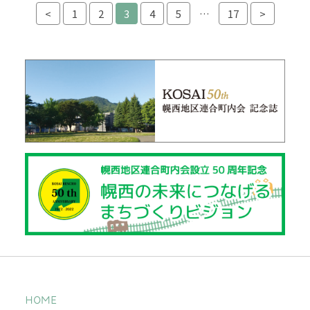
<
1
2
3
4
5
…
17
>
HOME