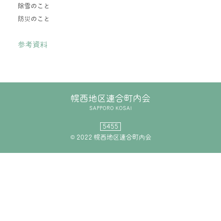
除雪のこと
防災のこと
参考資料
幌西地区連合町内会
SAPPORO KOSAI
5455
© 2022 幌西地区連合町内会