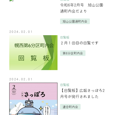
令和6年2月号 旭山公園
通町内会だより
旭山公園通町内会
2024.02.01
回覧板
２月１回目の回覧です
第6分区町内会
2024.02.01
回覧板
【回覧板】広報さっぽろ2
月号が発行されました
連合町内会