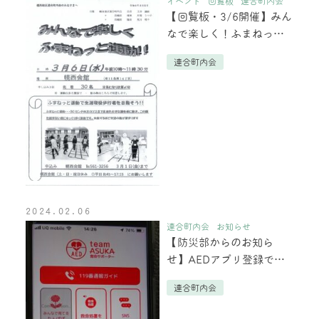
イベント
回覧板
連合町内会
【回覧板・3/6開催】みん
なで楽しく！ふまねっと
運動のご案内
連合町内会
2024.02.06
連合町内会
お知らせ
【防災部からのお知ら
せ】AEDアプリ登録で
「もしも」の時に備えま
連合町内会
しょう！