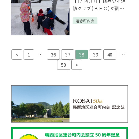
【1/14(日)】幌西少年消
防クラブ(ＢＦＣ)が訓練
を行いました！
連合町内会
投稿ナビゲーション
<
1
…
36
37
38
39
40
…
50
>