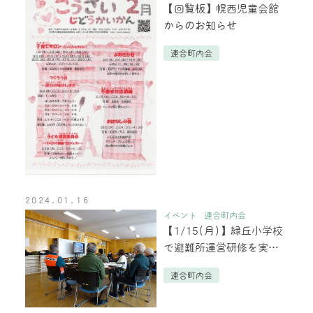
【回覧板】幌西児童会館
からのお知らせ
連合町内会
2024.01.16
イベント
連合町内会
【1/15(月)】緑丘小学校
で避難所運営研修を実施
しました。
連合町内会